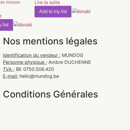
Lire la suite
xes incluses
Add to my list
e
 list
Nos mentions légales
Identification du vendeur :
MUNDOG
Personne physique :
Ambre DUCHENNE
TVA :
BE 0750.506.420
E-mail:
hello@mundog.be
Conditions Générales