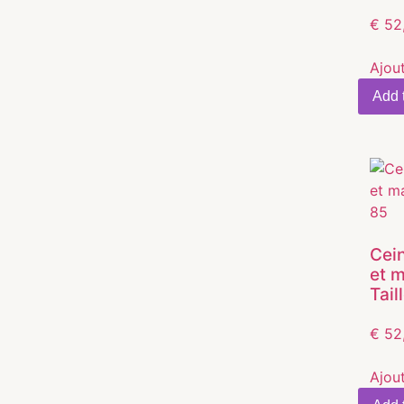
€
52
Ajou
Add t
Cein
et 
Tail
€
52
Ajou