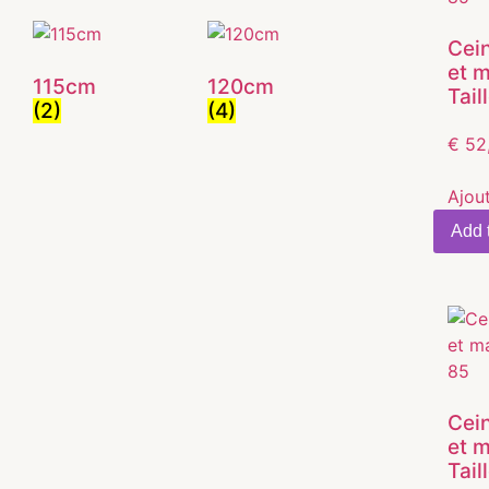
Cein
et 
115cm
120cm
Tail
(2)
(4)
€
52
Ajou
Add t
Cein
et 
Tail