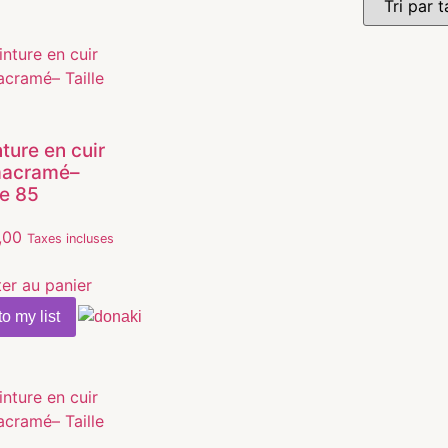
ture en cuir
macramé–
le 85
,00
Taxes incluses
ter au panier
o my list