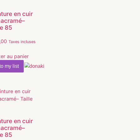
ture en cuir
macramé–
le 85
,00
Taxes incluses
ter au panier
o my list
ture en cuir
macramé–
le 85