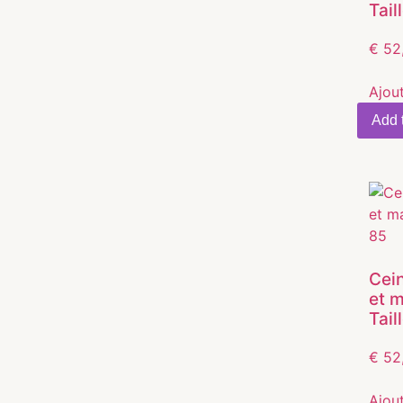
Tail
€
52
Ajou
Add t
Cein
et 
Tail
€
52
Ajou