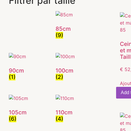
Filtrer par taille
85cm
(9)
Cein
et 
Tail
€
52
90cm
100cm
(1)
(2)
Ajou
Add t
105cm
110cm
(6)
(4)