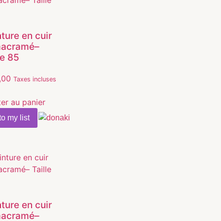
ture en cuir
macramé–
le 85
,00
Taxes incluses
ter au panier
o my list
ture en cuir
macramé–