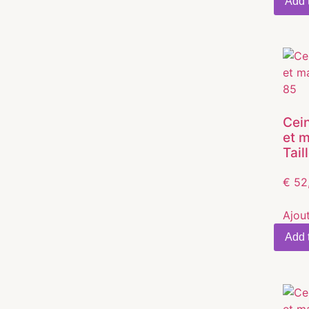
Add t
Cein
et 
Tail
€
52
Ajou
Add t