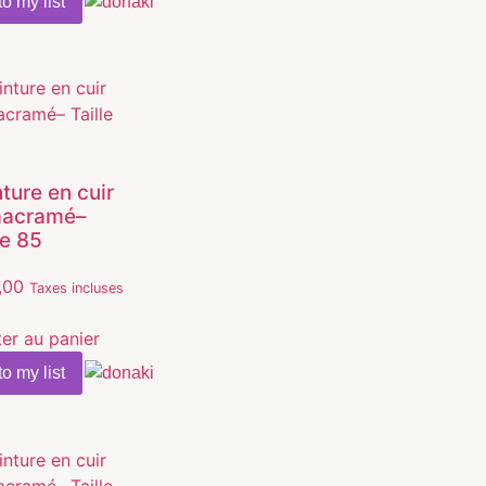
o my list
ture en cuir
macramé–
le 85
,00
Taxes incluses
ter au panier
o my list