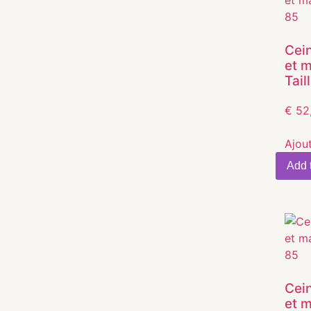
Cein
et 
Tail
€
52
Ajou
Add t
Cein
et 