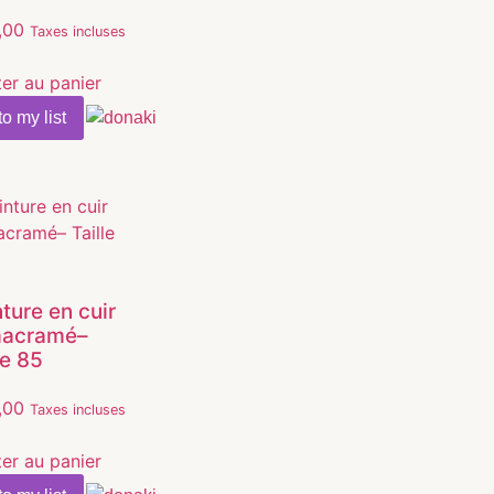
,00
Taxes incluses
ter au panier
o my list
ture en cuir
macramé–
le 85
,00
Taxes incluses
ter au panier