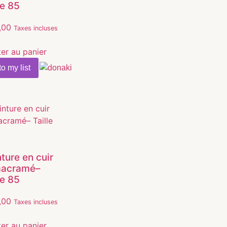
le 85
,00
Taxes incluses
ter au panier
o my list
ture en cuir
macramé–
le 85
,00
Taxes incluses
ter au panier